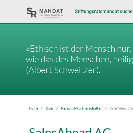
Stiftungsratsmandat such
«Ethisch ist der Mensch nur,
wie das des Menschen, heilig 
(Albert Schweitzer).
SalesAhead A
Home
Über
Personal-Partnerschaften
SalesAhead AG