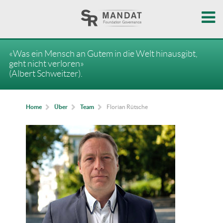
«Was ein Mensch an Gutem in die Welt hinausgibt,
geht nicht verloren»
(Albert Schweitzer).
Florian Rütsche
Home
Über
Team