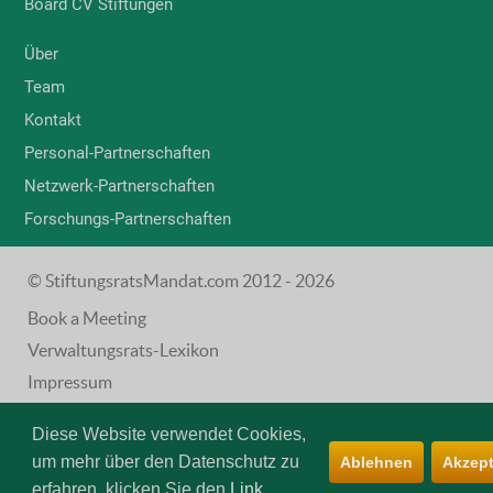
Board CV Stiftungen
Über
Team
Kontakt
Personal-Partnerschaften
Netzwerk-Partnerschaften
Forschungs-Partnerschaften
© StiftungsratsMandat.com 2012 - 2026
Book a Meeting
Verwaltungsrats-Lexikon
Impressum
AGB
Diese Website verwendet Cookies,
Datenschutz
um mehr über den Datenschutz zu
Ablehnen
Akzept
erfahren, klicken Sie den
Link
.